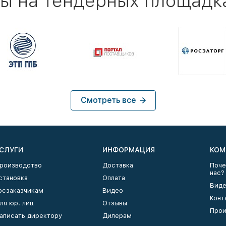
ы на тендерных площадк
Смотреть все
СЛУГИ
ИНФОРМАЦИЯ
КОМ
роизводство
Доставка
Поче
нас?
становка
Оплата
Виде
осзаказчикам
Видео
Конт
ля юр. лиц
Отзывы
Прои
аписать директору
Дилерам