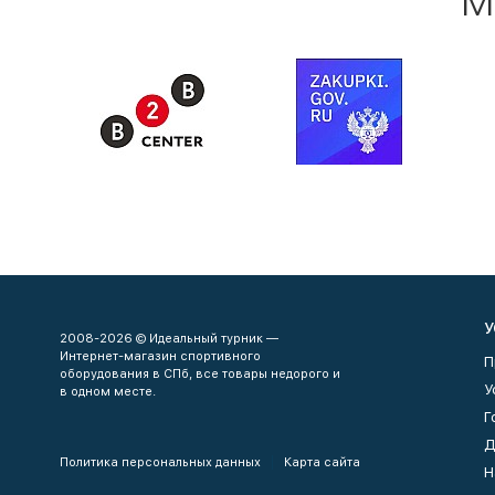
М
У
2008-2026 © Идеальный турник —
Интернет-магазин спортивного
П
оборудования в СПб, все товары недорого и
У
в одном месте.
Г
Д
Политика персональных данных
Карта сайта
Н