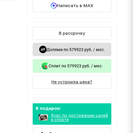
Написать в MAX
В рассрочку
Долями по 579923 руб. / мес.
Сплит по 579923 руб. / мес.
Не устроила цена?
В подарок:
Курс по достижению целей
в спорте