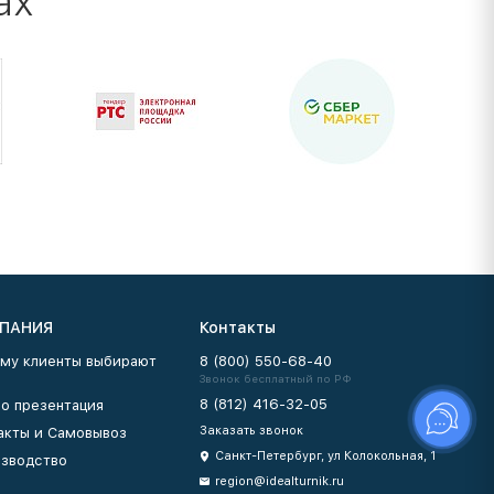
ах
ПАНИЯ
Контакты
му клиенты выбирают
8 (800) 550-68-40
Звонок бесплатный по РФ
8 (812) 416-32-05
о презентация
Заказать звонок
акты и Самовывоз
Санкт-Петербург, ул Колокольная, 1
зводство
region@idealturnik.ru