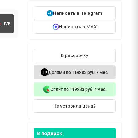
Написать в Telegram
LIVE
Написать в MAX
В рассрочку
Долями по 119283 руб. / мес.
Сплит по 119283 руб. / мес.
Не устроила цена?
В подарок: