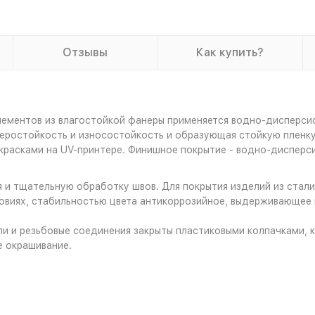
Отзывы
Как купить?
лементов из влагостойкой фанеры применяется водно-дисперси
ростойкость и износостойкость и образующая стойкую пленку,
красками на UV-принтере. Финишное покрытие - водно-дисперс
я и тщательную обработку швов. Для покрытия изделий из стал
овиях, стабильностью цвета антикоррозийное, выдерживающее
и и резьбовые соединения закрыты пластиковыми колпачками, к
е окрашивание.