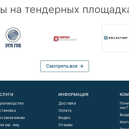
ы на тендерных площадк
Смотреть все
СЛУГИ
ИНФОРМАЦИЯ
КОМ
роизводство
Доставка
Поче
нас?
становка
Оплата
Виде
осзаказчикам
Видео
Конт
ля юр. лиц
Отзывы