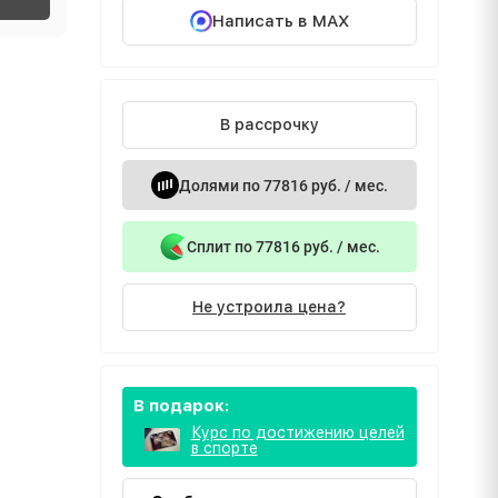
Написать в MAX
В рассрочку
Долями по 77816 руб. / мес.
Сплит по 77816 руб. / мес.
Не устроила цена?
В подарок:
Курс по достижению целей
в спорте