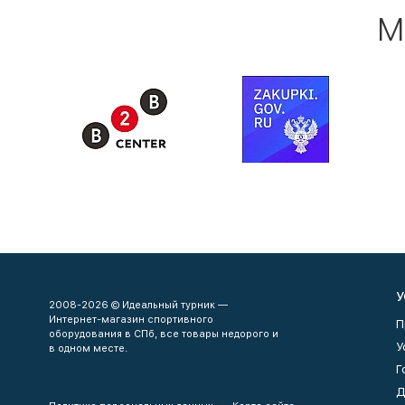
М
У
2008-2026 © Идеальный турник —
Интернет-магазин спортивного
П
оборудования в СПб, все товары недорого и
У
в одном месте.
Г
Д