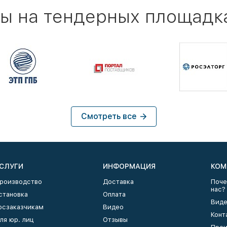
ы на тендерных площадк
Смотреть все
СЛУГИ
ИНФОРМАЦИЯ
КОМ
роизводство
Доставка
Поче
нас?
становка
Оплата
Виде
осзаказчикам
Видео
Конт
ля юр. лиц
Отзывы