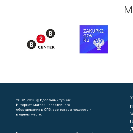
М
У
2008-2026 © Идеальный турник —
Интернет-магазин спортивного
П
оборудования в СПб, все товары недорого и
У
в одном месте.
Г
Д