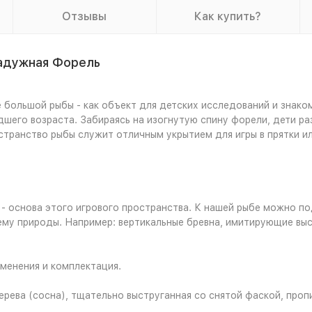
Отзывы
Как купить?
Радужная Форель
 большой рыбы - как объект для детских исследований и знаком
адшего возраста. Забираясь на изогнутую спину форели, дети 
странство рыбы служит отличным укрытием для игры в прятки и
- основа этого игрового пространства. К нашей рыбе можно 
ему природы. Например: вертикальные бревна, имитирующие вы
менения и комплектация.
рева (сосна), тщательно выструганная со снятой фаской, про