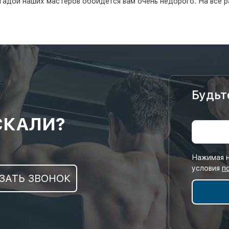
гадой наших мастеров обойдется вам очень недорого. На все р
Будьт
СКАЛИ?
Нажимая н
условия
п
ЗАТЬ ЗВОНОК