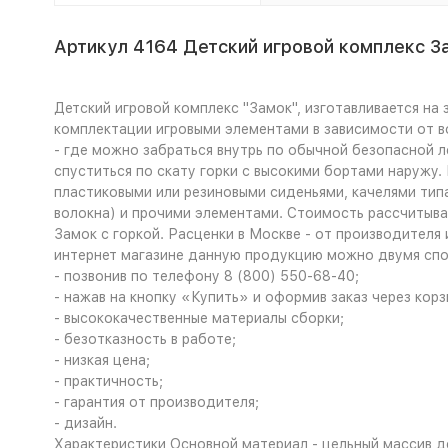
Артикул 4164 Детский игровой комплекс За
Детский игровой комплекс "Замок", изготавливается на
комплектации игровыми элементами в зависимости от во
- где можно забраться внутрь по обычной безопасной л
спуститься по скату горки с высокими бортами наружу
пластиковыми или резиновыми сиденьями, качелями тип
волокна) и прочими элементами. Стоимость рассчитыв
Замок с горкой. Расценки в Москве - от производителя
интернет магазине данную продукцию можно двумя сп
- позвонив по телефону 8 (800) 550-68-40;
- нажав на кнопку «Купить» и оформив заказ через кор
- высококачественные материалы сборки;
- безотказность в работе;
- низкая цена;
- практичность;
- гарантия от производителя;
- дизайн.
Характеристики
Основной материал - цельный массив де