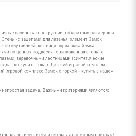
зличные варианты конструкции, габаритных размеров и
 Стены -с зацепами для лазанья, элемент Замок
сь по внутренней лестнице через окно Замка,
ями на цепных подвесах (оцинкованная сталь) с
 лазами, веревочными лестницами (синтетические
длагает купить товар: Детский игровой комплекс
ий игровой комплекс Замок с горкой – купить в нашем
о непростая задача. Важными критериями являются:
питанная антисептиком и покрытая надежным цветным/