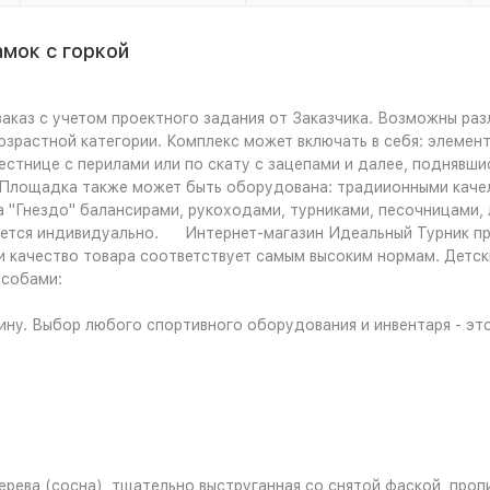
мок с горкой
 заказ с учетом проектного задания от Заказчика. Возможны ра
зрастной категории. Комплекс может включать в себя: элемент
естнице с перилами или по скату с зацепами и далее, поднявши
. Площадка также может быть оборудована: традиионными качел
а "Гнездо" балансирами, рукоходами, турниками, песочницами,
ается индивидуально. Интернет-магазин Идеальный Турник пре
 и качество товара соответствует самым высоким нормам. Детск
особами:
зину. Выбор любого спортивного оборудования и инвентаря - эт
рева (сосна), тщательно выструганная со снятой фаской, про