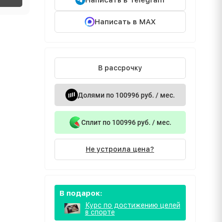
Написать в Telegram
Написать в MAX
В рассрочку
Долями по 100996 руб. / мес.
Сплит по 100996 руб. / мес.
Не устроила цена?
В подарок:
Курс по достижению целей
в спорте