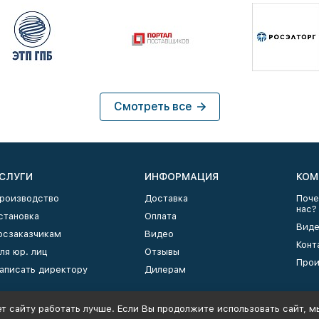
Смотреть все
СЛУГИ
ИНФОРМАЦИЯ
КОМ
роизводство
Доставка
Поче
нас?
становка
Оплата
Виде
осзаказчикам
Видео
Конт
ля юр. лиц
Отзывы
Прои
аписать директору
Дилерам
т сайту работать лучше. Если Вы продолжите использовать сайт, мы