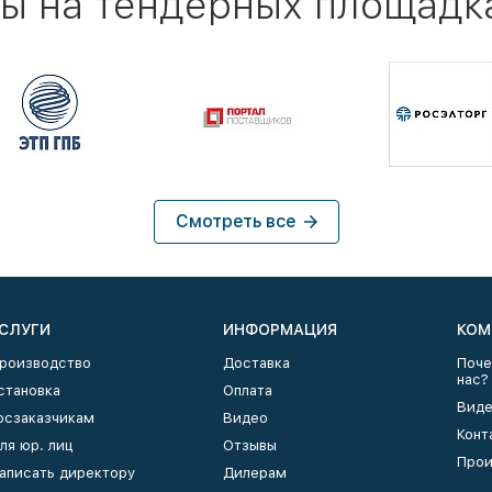
ы на тендерных площадк
Смотреть все
СЛУГИ
ИНФОРМАЦИЯ
КОМ
роизводство
Доставка
Поче
нас?
становка
Оплата
Виде
осзаказчикам
Видео
Конт
ля юр. лиц
Отзывы
Прои
аписать директору
Дилерам