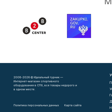
М
У
2008-2026 © Идеальный турник —
Интернет-магазин спортивного
П
оборудования в СПб, все товары недорого и
У
в одном месте.
Г
Д
Политика персональных данных
Карта сайта
Н