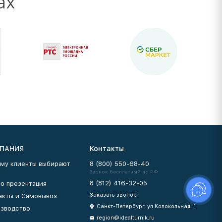
ах
ПАНИЯ
Контакты
му клиенты выбирают
8 (800) 550-68-40
Звонок бесплатный по РФ
8 (812) 416-32-05
о презентация
Заказать звонок
акты и Самовывоз
Санкт-Петербург, ул Колокольная, 1
зводство
region@idealturnik.ru