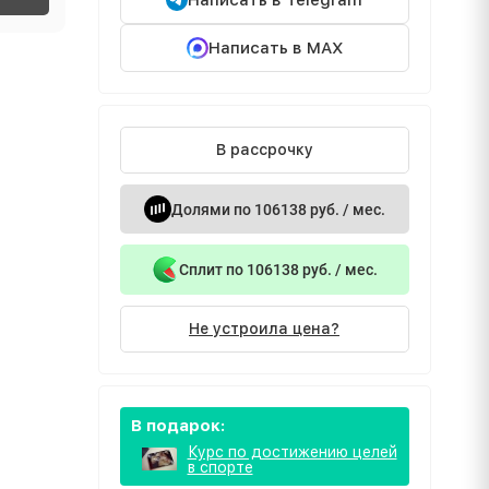
Написать в Telegram
Написать в MAX
В рассрочку
Долями по 106138 руб. / мес.
Сплит по 106138 руб. / мес.
Не устроила цена?
В подарок:
Курс по достижению целей
в спорте