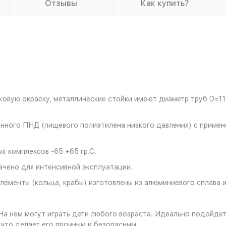
Отзывы
Как купить?
вую окраску, металлические стойки имеют диаметр труб D=112
енного ПНД (пищевого полиэтилена низкого давления) с примен
 комплексов -65 +65 гр.С.
чено для интенсивной эксплуатации.
ементы (кольца, крабы) изготовлены из алюминиевого сплава 
 На нем могут играть дети любого возраста. Идеально подойде
 что делает его прочным и безопасным.