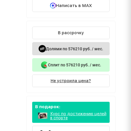
Написать в MAX
В рассрочку
Долями по 576210 руб. / мес.
Сплит по 576210 руб. / мес.
Не устроила цена?
В подарок:
Курс по достижению целей
в спорте