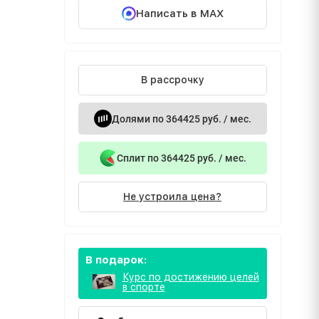
Написать в MAX
В рассрочку
Долями по 364425 руб. / мес.
Сплит по 364425 руб. / мес.
Не устроила цена?
В подарок:
Курс по достижению целей
в спорте