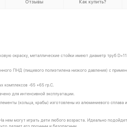
Отзывы
Как купить?
вую окраску, металлические стойки имеют диаметр труб D=112
енного ПНД (пищевого полиэтилена низкого давления) с примен
 комплексов -65 +65 гр.С.
чено для интенсивной эксплуатации.
ементы (кольца, крабы) изготовлены из алюминиевого сплава 
 На нем могут играть дети любого возраста. Идеально подойде
 что делает его прочным и безопасным.