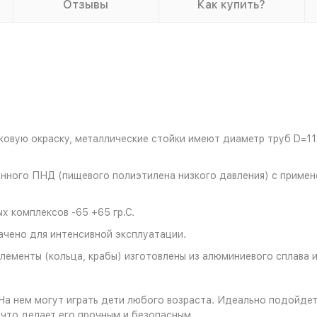
Отзывы
Как купить?
вую окраску, металлические стойки имеют диаметр труб D=112
енного ПНД (пищевого полиэтилена низкого давления) с примен
 комплексов -65 +65 гр.С.
чено для интенсивной эксплуатации.
ементы (кольца, крабы) изготовлены из алюминиевого сплава 
 На нем могут играть дети любого возраста. Идеально подойде
 что делает его прочным и безопасным.