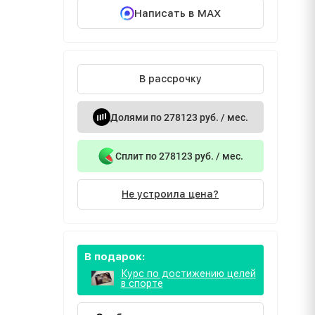
Написать в MAX
В рассрочку
Долями по 278123 руб. / мес.
Сплит по 278123 руб. / мес.
Не устроила цена?
В подарок:
Курс по достижению целей
в спорте