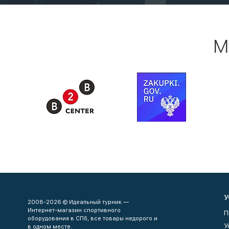
М
У
2008-2026 © Идеальный турник —
Интернет-магазин спортивного
П
оборудования в СПб, все товары недорого и
У
в одном месте.