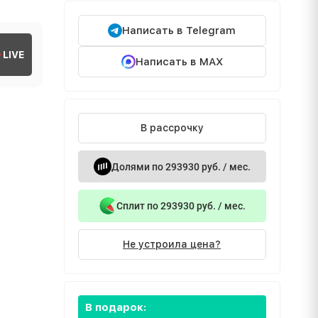
Написать в Telegram
LIVE
Написать в MAX
В рассрочку
Долями по 293930 руб. / мес.
Сплит по 293930 руб. / мес.
Не устроила цена?
В подарок: