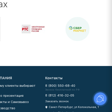
ах
ПАНИЯ
Контакты
му клиенты выбирают
8 (800) 550-68-40
Звонок бесплатный по РФ
8 (812) 416-32-05
о презентация
Заказать звонок
акты и Самовывоз
Санкт-Петербург, ул Колокольная, 1
зводство