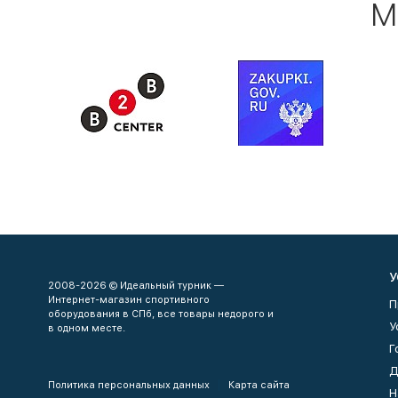
М
У
2008-2026 © Идеальный турник —
Интернет-магазин спортивного
П
оборудования в СПб, все товары недорого и
У
в одном месте.
Г
Д
Политика персональных данных
Карта сайта
Н