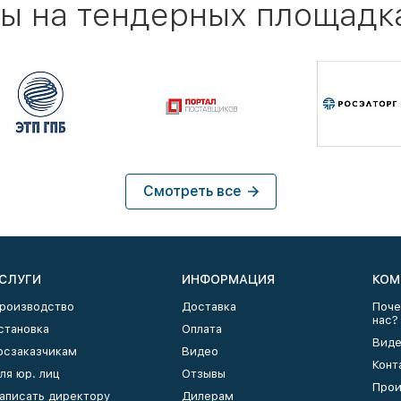
ы на тендерных площадк
Смотреть все
СЛУГИ
ИНФОРМАЦИЯ
КОМ
роизводство
Доставка
Поче
нас?
становка
Оплата
Виде
осзаказчикам
Видео
Конт
ля юр. лиц
Отзывы
Прои
аписать директору
Дилерам