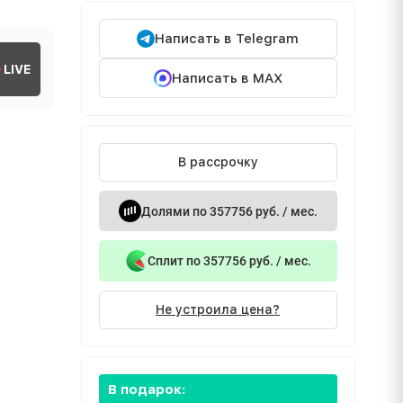
Написать в Telegram
LIVE
Написать в MAX
В рассрочку
Долями по 357756 руб. / мес.
Сплит по 357756 руб. / мес.
Не устроила цена?
В подарок: