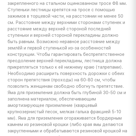
закрепленного на стальном оцинкованном тросе Ф8 мм.
Ступеньки лестницы крепятся на тросе с помощью
зажимов в торцевой части, на расстоянии не менее 50
см. Расстояние между верхними сторонами ступенек и
расстояние между верхней стороной последней
ступеньки и верхней стороной перекладины должно
быть равным. Возможно неравное расстояние между
землёй и первой ступенькой из-за особенностей
конструкции. Чтобы гарантировать беспрепятственное
преодоление верхней перекладины, лестница должна
прикрепляться только к её нижнему краю (талрепами).
Необходимо расширить поверхность дорожки с обеих
сторон препятствия (проходы) на 60-80 см, чтобы
позволить женщинам свободно обогнуть препятствие.
Яма для приземления должна быть глубиной 30-50 см и
заполнена материалом, обеспечивающим
амортизирующее приземление (кварцевый
крупнозернистый песок, мелкая галька фракцией 5-10
мм). Яма для приземления огораживается бордюрным
камнем из резиновой крошки (либо края ямы делаются
закругленными и обрабатываются резиновой крошкой на