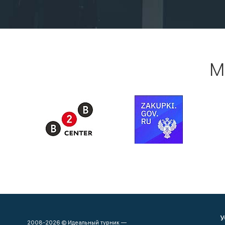
М
У
2008-2026 © Идеальный турник —