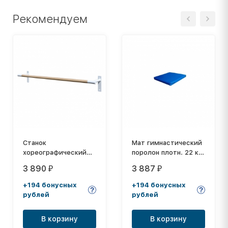
Рекомендуем
Станок
Мат гимнастический
хореографический
поролон плотн. 22 кг/
пристенный
м3 (р-р 1*1*0,08)
3 890
3 887
₽
₽
однорядный 2 м
винилискожа, на
(перекладина D-40
молнии
+194 бонусных
+194 бонусных
мм береза)
рублей
рублей
В корзину
В корзину