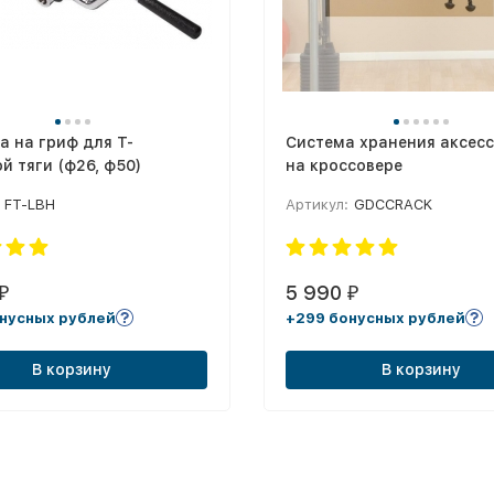
а на гриф для Т-
Система хранения аксес
й тяги (ф26, ф50)
на кроссовере
FT-LBH
Артикул:
GDCCRACK
5 990
₽
₽
нусных рублей
+299 бонусных рублей
В корзину
В корзину