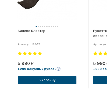
Бицепс Бластер
Рукоятк
образно
Артикул:
BB23
Артикул:
5 990
5 990
₽
+299 бонусных рублей
+299 бо
В корзину