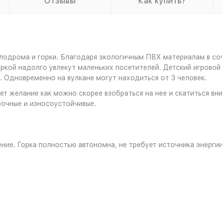
Отзывы
Как купить?
алодрома и горки. Благодаря экологичным ПВХ материалам в со
ркой надолго увлекут маленьких посетителей. Детский игровой к
. Одновременно на вулкане могут находиться от 3 человек.
ает желание как можно скорее взобраться на нее и скатиться вн
рочные и износоустойчивые.
ие. Горка полностью автономна, не требует источника энерги