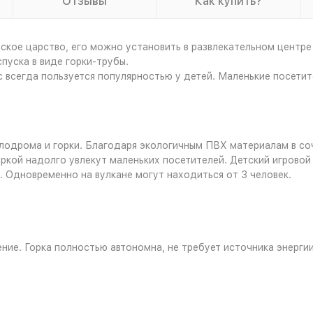
Отзывы
Как купить?
ское царство, его можно установить в развлекательном центр
спуска в виде горки-трубы.
всегда пользуется популярностью у детей. Маленькие посетите
алодрома и горки. Благодаря экологичным ПВХ материалам в со
ркой надолго увлекут маленьких посетителей. Детский игровой к
. Одновременно на вулкане могут находиться от 3 человек.
ие. Горка полностью автономна, не требует источника энерги