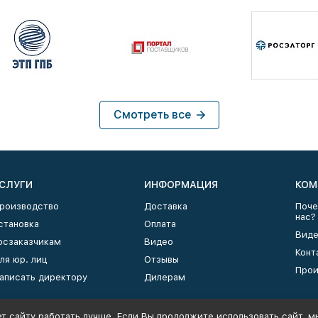
Смотреть все
СЛУГИ
ИНФОРМАЦИЯ
КОМ
роизводство
Доставка
Поче
нас?
становка
Оплата
Виде
осзаказчикам
Видео
Конт
ля юр. лиц
Отзывы
Прои
аписать директору
Дилерам
т сайту работать лучше. Если Вы продолжите использовать сайт, мы