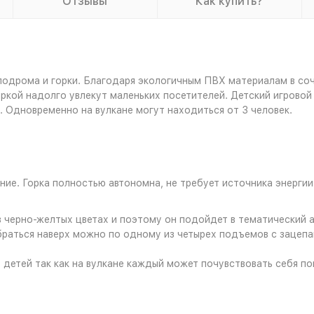
Отзывы
Как купить?
лодрома и горки. Благодаря экологичным ПВХ материалам в соч
ркой надолго увлекут маленьких посетителей. Детский игровой к
. Одновременно на вулкане могут находиться от 3 человек.
ие. Горка полностью автономна, не требует источника энерги
 черно-желтых цветах и поэтому он подойдет в тематический а
браться наверх можно по одному из четырех подъемов с зацепам
 детей так как на вулкане каждый может почувствовать себя п