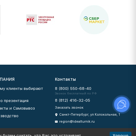
ПАНИЯ
Контакты
му клиенты выбирают
8 (800) 550-68-40
Звонок бесплатный по РФ
8 (812) 416-32-05
о презентация
Заказать звонок
акты и Самовывоз
Санкт-Петербург, ул Колокольная, 1
зводство
region@idealturnik.ru
Хорошо
 будем считать, что Вас это устраивает.