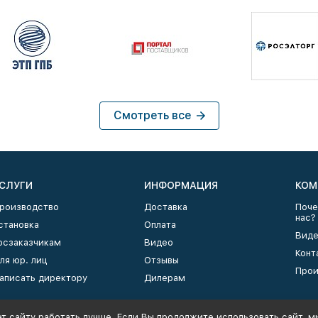
Смотреть все
СЛУГИ
ИНФОРМАЦИЯ
КОМ
роизводство
Доставка
Поче
нас?
становка
Оплата
Виде
осзаказчикам
Видео
Конт
ля юр. лиц
Отзывы
Прои
аписать директору
Дилерам
т сайту работать лучше. Если Вы продолжите использовать сайт, мы