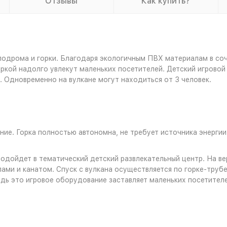
Отзывы
Как купить?
лодрома и горки. Благодаря экологичным ПВХ материалам в соч
ркой надолго увлекут маленьких посетителей. Детский игровой к
. Одновременно на вулкане могут находиться от 3 человек.
ие. Горка полностью автономна, не требует источника энерги
подойдет в тематический детский развлекательный центр. На 
ами и канатом. Спуск с вулкана осуществляется по горке-трубе
едь это игровое оборудование заставляет маленьких посетителе