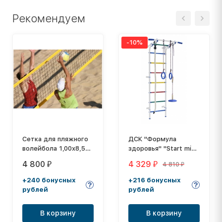
Рекомендуем
-10%
Сетка для пляжного
ДСК "Формула
волейбола 1,00х8,50
здоровья" "Start mini"
м, толщина нити: 3,0
белый/радуга
4 800
4 329
4 810
₽
₽
₽
мм
+240 бонусных
+216 бонусных
рублей
рублей
В корзину
В корзину