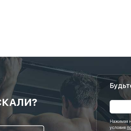
Будьт
СКАЛИ?
Нажимая н
условия
п