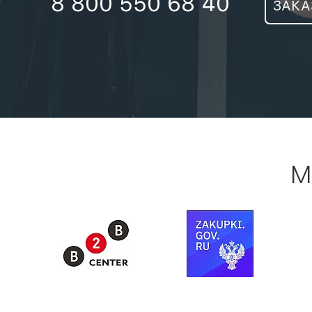
8 800 550 68 40
ЗАКА
М