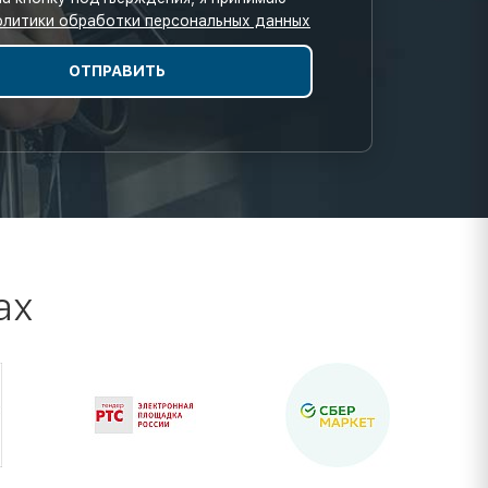
олитики обработки персональных данных
ах