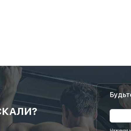
Будьт
СКАЛИ?
Нажимая н