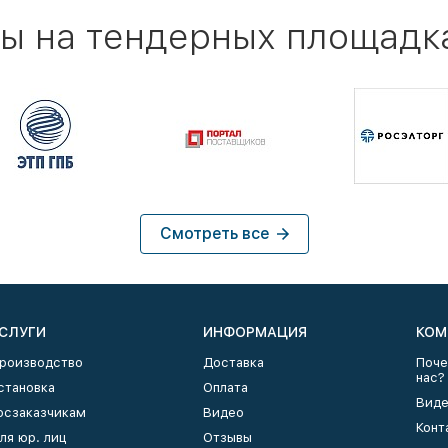
ы на тендерных площадк
Смотреть все
СЛУГИ
ИНФОРМАЦИЯ
КОМ
роизводство
Доставка
Поче
нас?
становка
Оплата
Виде
осзаказчикам
Видео
Конт
ля юр. лиц
Отзывы