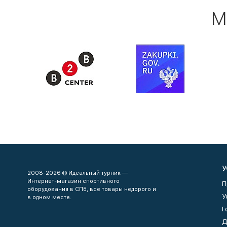
М
У
2008-2026 © Идеальный турник —
Интернет-магазин спортивного
П
оборудования в СПб, все товары недорого и
У
в одном месте.
Г
Д