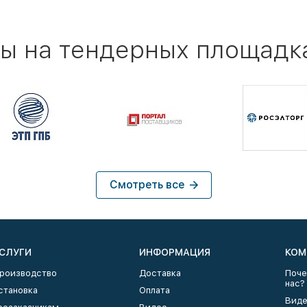
ы на тендерных площадк
Смотреть все
СЛУГИ
ИНФОРМАЦИЯ
КОМ
роизводство
Доставка
Поче
нас?
становка
Оплата
Виде