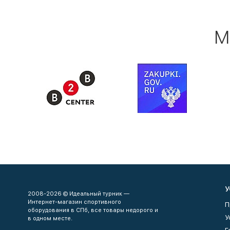
М
У
2008-2026 © Идеальный турник —
Интернет-магазин спортивного
П
оборудования в СПб, все товары недорого и
У
в одном месте.