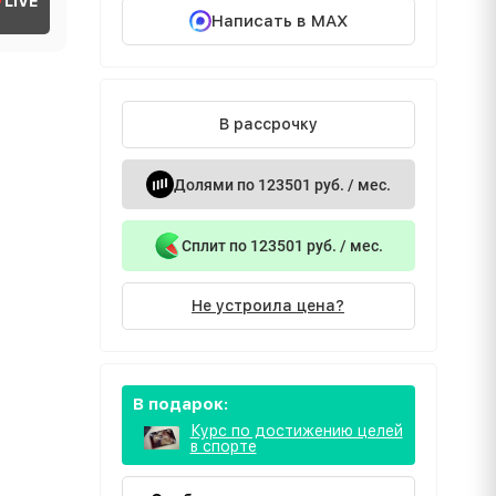
LIVE
Написать в MAX
В рассрочку
Долями по 123501 руб. / мес.
Сплит по 123501 руб. / мес.
Не устроила цена?
В подарок:
Курс по достижению целей
в спорте