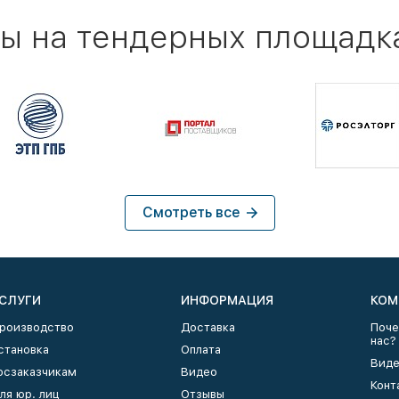
ы на тендерных площадк
Смотреть все
СЛУГИ
ИНФОРМАЦИЯ
КОМ
роизводство
Доставка
Поче
нас?
становка
Оплата
Виде
осзаказчикам
Видео
Конт
ля юр. лиц
Отзывы