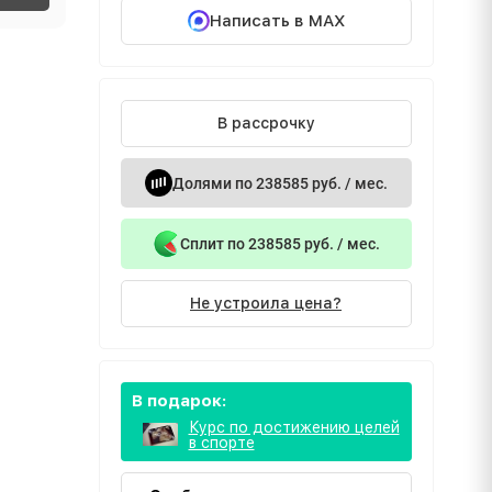
Написать в MAX
В рассрочку
Долями по 238585 руб. / мес.
Сплит по 238585 руб. / мес.
Не устроила цена?
В подарок:
Курс по достижению целей
в спорте