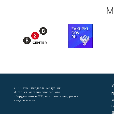
М
У
2008-2026 © Идеальный турник —
Интернет-магазин спортивного
П
оборудования в СПб, все товары недорого и
У
в одном месте.
Г
Д