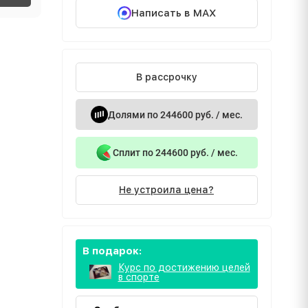
Написать в MAX
В рассрочку
Долями по 244600 руб. / мес.
Сплит по 244600 руб. / мес.
Не устроила цена?
В подарок:
Курс по достижению целей
в спорте