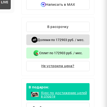
LIVE
Написать в MAX
В рассрочку
Долями по 172903 руб. / мес.
Сплит по 172903 руб. / мес.
Не устроила цена?
В подарок:
Курс по достижению целей
в спорте