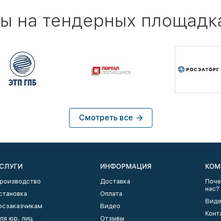
ы на тендерных площадк
Смотреть все
СЛУГИ
ИНФОРМАЦИЯ
КОМ
роизводство
Доставка
Поче
нас?
становка
Оплата
Виде
осзаказчикам
Видео
Конт
ля юр. лиц
Отзывы