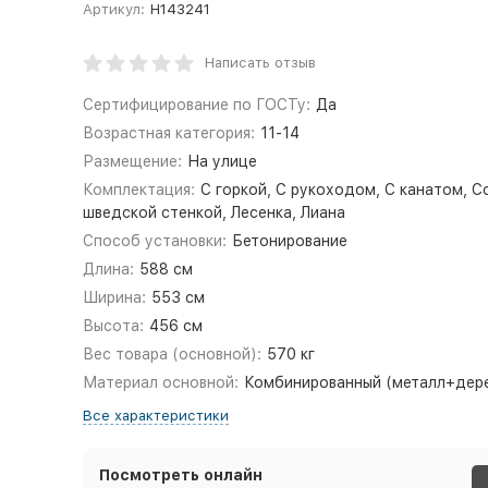
Артикул:
Н143241
Написать отзыв
Сертифицирование по ГОСТу:
Да
Возрастная категория:
11-14
Размещение:
На улице
Комплектация:
С горкой, С рукоходом, С канатом, С
шведской стенкой, Лесенка, Лиана
Способ установки:
Бетонирование
Длина:
588 см
Ширина:
553 см
Высота:
456 см
Вес товара (основной):
570 кг
Материал основной:
Комбинированный (металл+дер
Все характеристики
Посмотреть онлайн