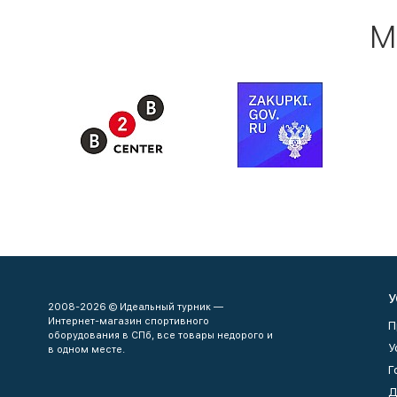
М
У
2008-2026 © Идеальный турник —
Интернет-магазин спортивного
П
оборудования в СПб, все товары недорого и
У
в одном месте.
Г
Д