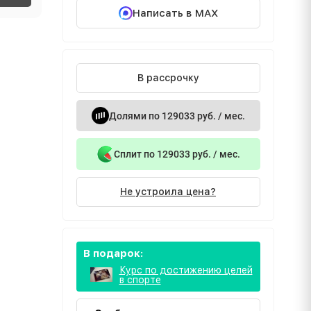
Написать в MAX
В рассрочку
Долями по 129033 руб. / мес.
Сплит по 129033 руб. / мес.
Не устроила цена?
В подарок:
Курс по достижению целей
в спорте