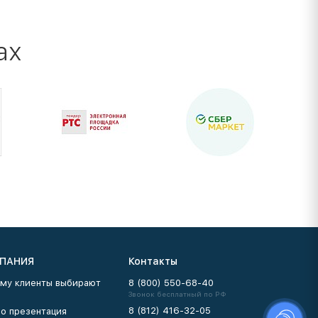
ах
ПАНИЯ
Контакты
му клиенты выбирают
8 (800) 550-68-40
Звонок бесплатный по РФ
8 (812) 416-32-05
о презентация