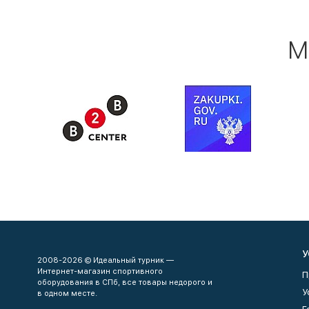
М
У
2008-2026 © Идеальный турник —
Интернет-магазин спортивного
П
оборудования в СПб, все товары недорого и
У
в одном месте.