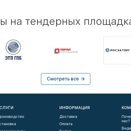
ы на тендерных площадк
Смотреть все
СЛУГИ
ИНФОРМАЦИЯ
КОМ
роизводство
Доставка
Поче
нас?
становка
Оплата
Виде