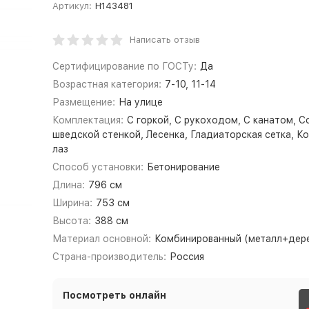
Артикул:
Н143481
Написать отзыв
Сертифицирование по ГОСТу:
Да
Возрастная категория:
7-10, 11-14
Размещение:
На улице
Комплектация:
С горкой, С рукоходом, С канатом, С
шведской стенкой, Лесенка, Гладиаторская сетка, К
лаз
Способ установки:
Бетонирование
Длина:
796 см
Ширина:
753 см
Высота:
388 см
Материал основной:
Комбинированный (металл+дер
Страна-производитель:
Россия
Посмотреть онлайн