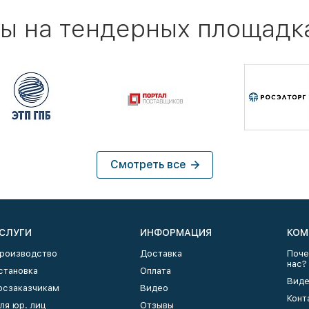
ы на тендерных площадк
Смотреть все
СЛУГИ
ИНФОРМАЦИЯ
КОМ
роизводство
Доставка
Поче
нас?
становка
Оплата
Виде
осзаказчикам
Видео
Конт
ля юр. лиц
Отзывы