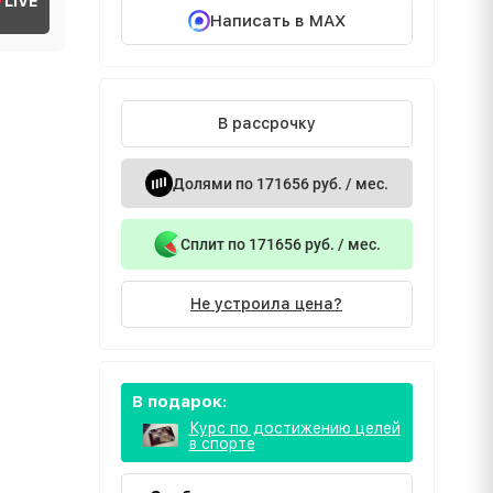
LIVE
Написать в MAX
В рассрочку
Долями по 171656 руб. / мес.
Сплит по 171656 руб. / мес.
Не устроила цена?
В подарок:
Курс по достижению целей
в спорте