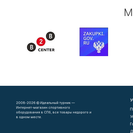
М
У
2008-2026 © Идеальный турник —
Интернет-магазин спортивного
П
оборудования в СПб, все товары недорого и
У
в одном месте.
Г
Д