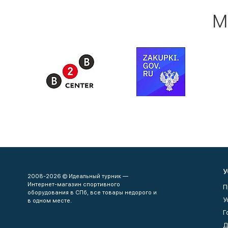
М
У
2008-2026 © Идеальный турник —
Интернет-магазин спортивного
П
оборудования в СПб, все товары недорого и
У
в одном месте.
Г
Д