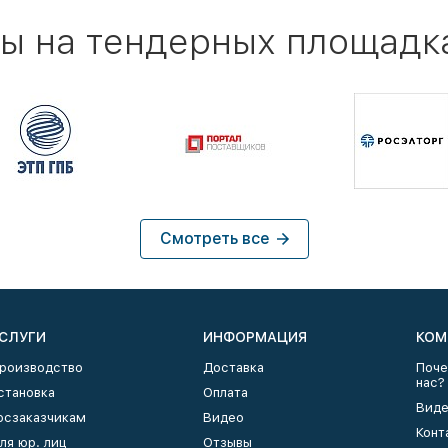
ы на тендерных площадк
Смотреть все
СЛУГИ
ИНФОРМАЦИЯ
КОМ
роизводство
Доставка
Поче
нас?
становка
Оплата
Виде
осзаказчикам
Видео
Конт
ля юр. лиц
Отзывы