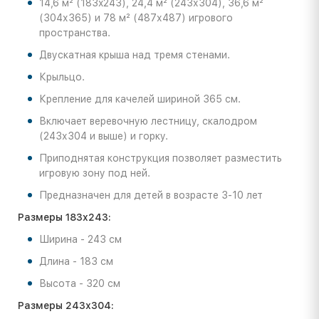
14,6 м² (183x243), 24,4 м² (243х304), 36,6 м²
(304х365) и 78 м² (487х487) игрового
пространства.
Двускатная крыша над тремя стенами.
Крыльцо.
Крепление для качелей шириной 365 см.
Включает веревочную лестницу, скалодром
(243х304 и выше) и горку.
Приподнятая конструкция позволяет разместить
игровую зону под ней.
Предназначен для детей в возрасте 3-10 лет
Размеры 183x243:
Ширина - 243 см
Длина - 183 см
Высота - 320 см
Размеры 243х304: