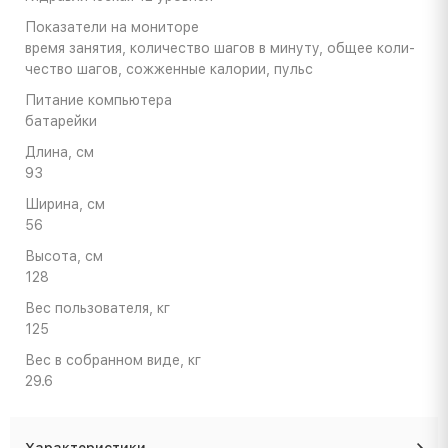
По­ка­за­те­ли на мо­ни­то­ре
вре­мя за­ня­тия, ко­ли­че­ство ша­гов в ми­ну­ту, об­щее ко­ли­
че­ство ша­гов, со­жжен­ные ка­ло­рии, пульс
Пи­та­ние ком­пью­те­ра
ба­та­рей­ки
Дли­на, см
93
Ши­ри­на, см
56
Вы­со­та, см
128
Вес поль­зо­ва­те­ля, кг
125
Вес в со­бран­ном виде, кг
29.6