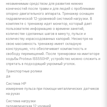
незаменимым средством для развития нижних
конечностей после травм и для людей с проблемами
опорно-двигательного аппарата. Тренажер оснащен
гидравлической 12-уровневой системой нагрузки. В
комплекте с тренажер идет монитор, который дает
пользователю информацию о времени занятий,
количестве сделанных шагов в минуту, пульсе и
количеству израсходованных калорий. Несмотря на
свою массивность тренажер имеет складную
конструкцию, что обеспечивает компактность и
свободу перемещений. После тренировки на имитаторе
ходьбы Proteus ISS550НР, устройство можно сложить и
спрятать в подходящий укромный уголок.
Транс­порт­ные ро­ли­ки
да
Си­сте­ма НР
из­ме­ре­ние пуль­са при по­мо­щи ме­тал­ли­че­ских дат­чи­ков
на ру­ках
Си­сте­ма на­груз­ки
гид­рав­ли­че­ская 12 уров­ней