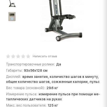
Написать отзыв
Транспортировочные ролики:
Да
Габариты:
93х56х128 см
Дисплей:
вре­мя за­ня­тия, ко­ли­че­ство ша­гов в ми­ну­ту,
об­щее ко­ли­че­ство ша­гов, со­жжен­ные ка­ло­рии, пульс
Вес товара (основной):
29.6 кг
Измерение пульса:
из­ме­ре­ние пуль­са при по­мо­щи ме­
тал­ли­че­ских дат­чи­ков на ру­ках
Макс. вес пользователя:
125 кг