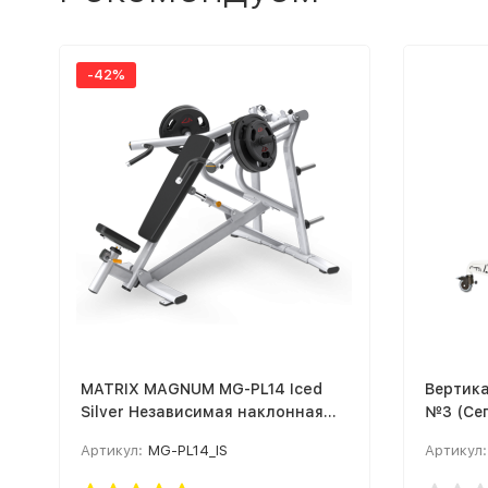
-42%
MATRIX MAGNUM MG-PL14 Iced
Вертик
Silver Независимая наклонная
№3 (Се
скамья для жима
конечно
Артикул:
MG-PL14_IS
Артикул: