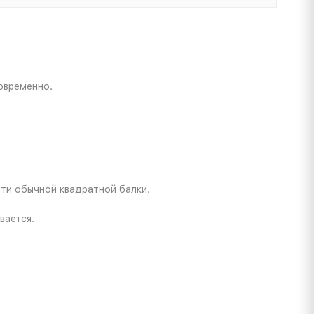
овременно.
сти обычной квадратной балки.
вается.