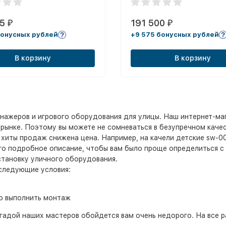
25
191 500
₽
₽
бонусных рублей
+9 575 бонусных рублей
В корзину
В корзину
нажеров и игрового оборудования для улицы. Наш интернет-ма
рынке. Поэтому вы можете не сомневаться в безупречном качес
е хиты продаж снижена цена. Например, на качели детские sw-0
его подробное описание, чтобы вам было проще определиться с
становку уличного оборудования.
 следующие условия:
о выполнить монтаж
гадой наших мастеров обойдется вам очень недорого. На все р