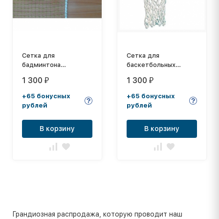
Cетка для
Сетка для
бадминтона
баскетбольных
0,76м.х6,00 м,
колец, диам: 450 мм,
1 300
1 300
₽
₽
толщина нити: 1,5 мм
толщина нити 6,0 мм
+65 бонусных
+65 бонусных
рублей
рублей
В корзину
В корзину
Грандиозная распродажа, которую проводит наш