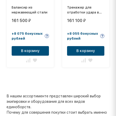
Балансир из
Тренажер для
нержавеющей стали
отработки удара в
волейболе с
161 500
161 100
₽
₽
автоматической
подачей мячей
+8 075 бонусных
+8 055 бонусных
рублей
рублей
В корзину
В корзину
В нашем ассортименте представлен широкий выбор
экипировки и оборудования для всех видов
единоборств.
Почему для совершения покупки стоит выбрать именно