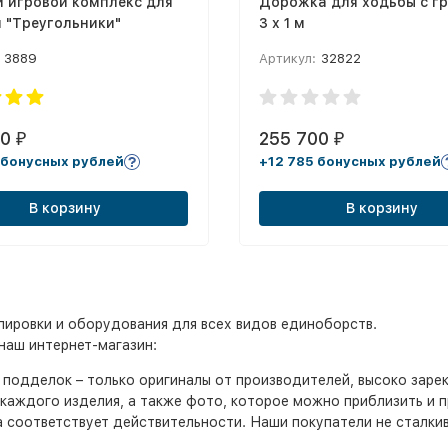
 игровой комплекс для
Дорожка для ходьбы с гр
 "Треугольники"
3 x 1 м
3889
Артикул:
32822
00
255 700
₽
₽
 бонусных рублей
+12 785 бонусных рублей
В корзину
В корзину
ировки и оборудования для всех видов единоборств.
наш интернет-магазин:
т подделок – только оригиналы от производителей, высоко заре
каждого изделия, а также фото, которое можно приблизить и 
а соответствует действительности. Наши покупатели не сталк