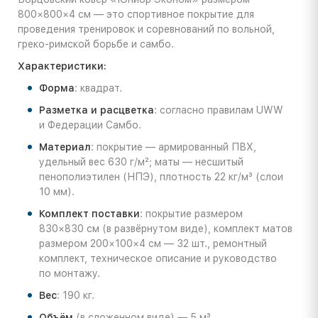
800×800×4 см — это спортивное покрытие для
проведения тренировок и соревнований по вольной,
греко-римской борьбе и самбо.
Характеристики:
Форма
: квадрат.
Разметка и расцветка
: согласно правилам UWW
и Федерации Самбо.
Материал
: покрытие — армированный ПВХ,
удельный вес 630 г/м²; маты — несшитый
пенополиэтилен (НПЭ), плотность 22 кг/м³ (слои
10 мм).
Комплект поставки
: покрытие размером
830×830 см (в развёрнутом виде), комплект матов
размером 200×100×4 см — 32 шт., ремонтный
комплект, техническое описание и руководство
по монтажу.
Вес
: 190 кг.
Объём
(в сложенном виде) — 5 м³.