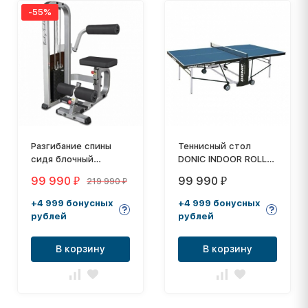
-55%
Разгибание спины
Теннисный стол
сидя блочный
DONIC INDOOR ROLLER
тренажер
900 BLUE
99 990
99 990
219 990
₽
₽
₽
+4 999 бонусных
+4 999 бонусных
рублей
рублей
В корзину
В корзину