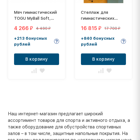
Мяч гимнастический
Стеллаж для
TOGU MyBall Soft,
гимнастических
диаметр: 65 cм
мячей AS\1038\09-
4 266
16 815
4 490
17 700
₽
₽
₽
₽
CH-00, на 9 шт.
+213 бонусных
+840 бонусных
рублей
рублей
В корзину
В корзину
Наш интернет-магазин предлагает широкий
ассортимент товаров для спорта и активного отдыха, а
также оборудование для обустройства спортивных
залов – в том числе, защитные напольные покрытия. На
все товары поддерживается по-настоящему низкая цена