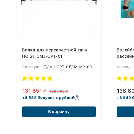
Балка для перекрестной тяги
Волейб
HOIST CMJ-OPT-01
бассей
Артикул:
HF\CMJ-OPT-01\CM-MB-00
Артикул:
131 851
138 8
₽
138 790
₽
+6 592 бонусных рублей
+6 940 
В корзину