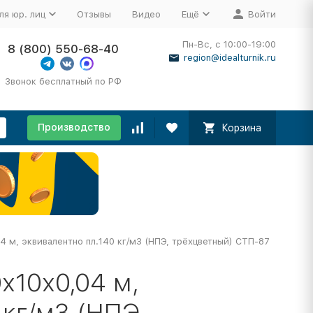
ля юр. лиц
Отзывы
Видео
Ещё
Войти
Пн-Вс, с 10:00-19:00
8 (800) 550-68-40
region@idealturnik.ru
Звонок бесплатный по РФ
Производство
Корзина
4 м, эквивалентно пл.140 кг/м3 (НПЭ, трёхцветный) СТП-87
х10х0,04 м,
 кг/м3 (НПЭ,