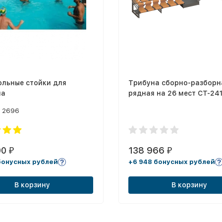
ольные стойки для
Трибуна сборно-разборн
на
рядная на 26 мест СТ-24
2696
00
138 966
₽
₽
бонусных рублей
+6 948 бонусных рублей
В корзину
В корзину