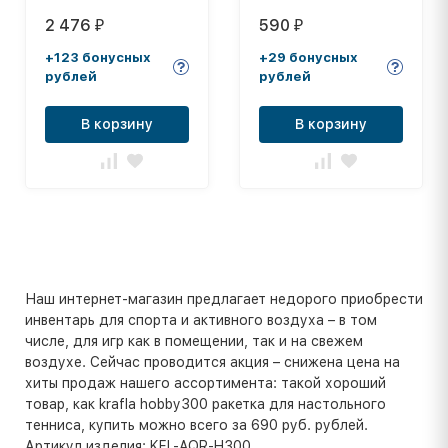
"GALA Training Heavy
54-BK
2 476
590
₽
₽
10", размер 5
+123 бонусных
+29 бонусных
рублей
рублей
В корзину
В корзину
Наш интернет-магазин предлагает недорого приобрести
инвентарь для спорта и активного воздуха – в том
числе, для игр как в помещении, так и на свежем
воздухе. Сейчас проводится акция – снижена цена на
хиты продаж нашего ассортимента: такой хороший
товар, как krafla hobby300 ракетка для настольного
тенниса, купить можно всего за 690 руб. рублей.
Артикул изделия: KFL-AQR-H300.