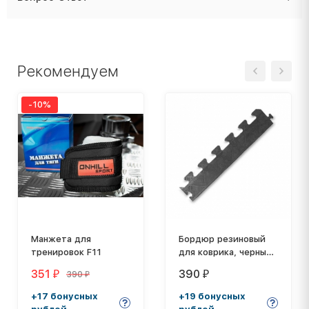
Рекомендуем
-10%
Манжета для
Бордюр резиновый
тренировок F11
для коврика, черный,
толщина 20 мм
351
390
390
₽
₽
₽
+17 бонусных
+19 бонусных