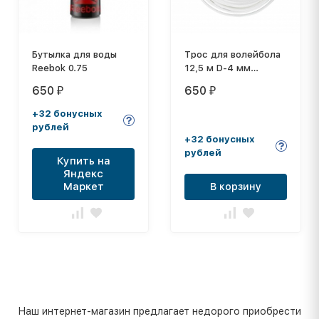
Бутылка для воды
Трос для волейбола
Reebok 0.75
12,5 м D-4 мм
металлический в
650
650
₽
₽
оплетке
+32 бонусных
рублей
+32 бонусных
рублей
Купить на
Яндекс
Маркет
В корзину
Наш интернет-магазин предлагает недорого приобрести