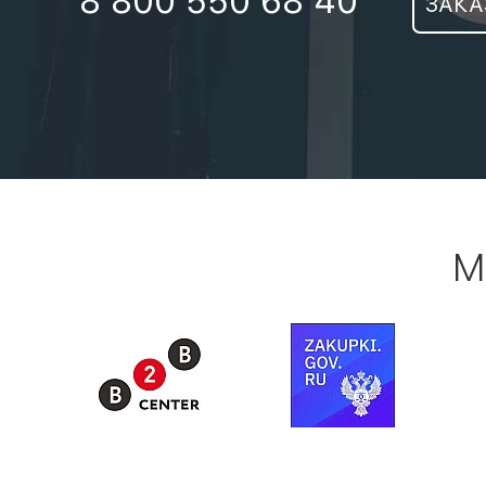
8 800 550 68 40
ЗАКА
М