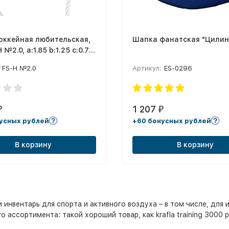
оккейная любительская,
Шапка фанатская "Цилин
 №2.0, a:1.85 b:1.25 c:0.7
 нить 2мм ПП, яч. 40 мм,
FS-H №2.0
Артикул:
ES-0296
1 207
₽
₽
усных рублей
+60 бонусных рублей
В корзину
В корзину
нвентарь для спорта и активного воздуха – в том числе, для и
ассортимента: такой хороший товар, как krafla training 3000 ра