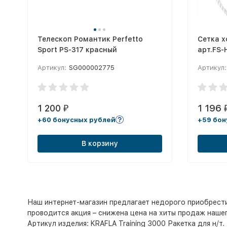
Телескоп Романтик Perfetto
Сетка х
Sport PS-317 красный
арт.FS-H
d:1.3м,
Артикул:
SG000002775
Артикул:
бел
1 200
1 196
₽
+60 бонусных рублей
+59 бон
В корзину
Наш интернет-магазин предлагает недорого приобрести и
проводится акция – снижена цена на хиты продаж нашего 
Артикул изделия: KRAFLA Training 3000 Ракетка для н/т.