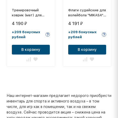
Тренировочный
Флаги судейские для
коврик (мат) для
волейбола "MIKASA",
йоги двухсторонний
комплект из 4 шт. в
4 190
4 191
₽
₽
4мм YO-GA RAYG-
чехле
11030YG
+209 бонусных
+209 бонусных
рублей
рублей
В корзину
В корзину
Наш интернет-магазин предлагает недорого приобрести
инвентарь для спорта и активного воздуха – в том
числе, для игр как в помещении, так и на свежем
воздухе. Сейчас проводится акция – снижена цена на
хиты продаж нашего ассортимента: такой хороший