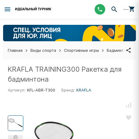
---
ИДЕАЛЬНЫЙ ТУРНИК
Главная
Виды спорта
Спортивные игры
Бадминтон
Р
KRAFLA TRAINING300 Ракетка для
бадминтона
Артикул:
KFL-ABR-T300
Бренд:
KRAFLA