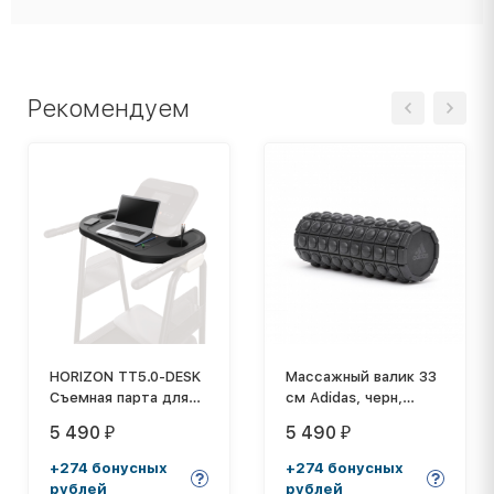
Рекомендуем
HORIZON TT5.0-DESK
Массажный валик 33
Съемная парта для
см Adidas, черн,
беговой дорожки TT
ADAC-11505BK
5 490
5 490
₽
₽
5.0
+274 бонусных
+274 бонусных
рублей
рублей