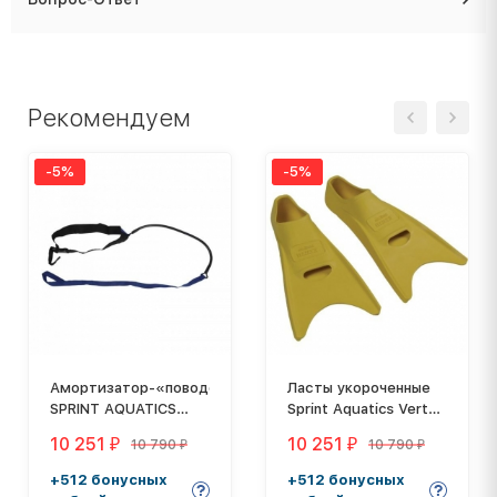
Рекомендуем
-5%
-5%
Амортизатор-«поводок»
Ласты укороченные
SPRINT AQUATICS
Sprint Aquatics Vertex
Sprinter Teether 612
II Training Fins 639/13-
10 251
10 251
10 790
10 790
₽
₽
₽
₽
15, размер 46-47
+512 бонусных
+512 бонусных